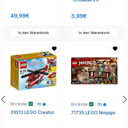
49,99€
3,99€
In den Warenkorb
In den Warenkorb
Vorherige
N
Brickstar
Brickstar
70
70
31013 LEGO Creator
71735 LEGO Ninjago