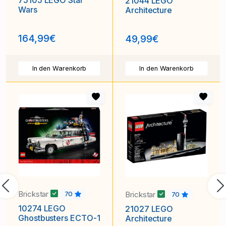
75105 LEGO Star
21044 LEGO
Wars
Architecture
164,99€
49,99€
In den Warenkorb
In den Warenkorb
Vorherige
N
Brickstar
Brickstar
70
70
10274 LEGO
21027 LEGO
Ghostbusters ECTO-1
Architecture