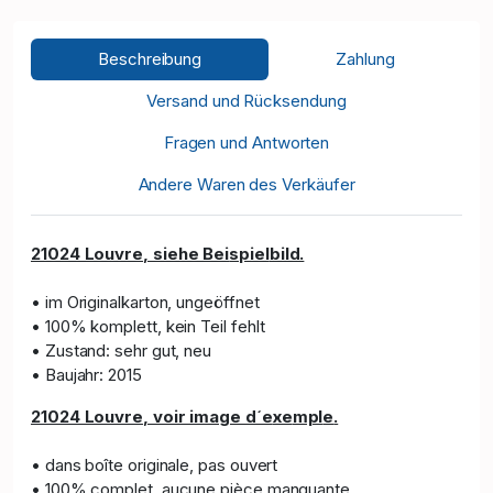
Beschreibung
Zahlung
Versand und Rücksendung
Fragen und Antworten
Andere Waren des Verkäufer
21024 Louvre
, siehe Bei
spiel
bild.
• im Originalkarton, ungeöffnet
• 100% komplett, kein Teil fehlt
• Zustand: sehr gut, neu
• Baujahr: 2015
21024 Louvre
, voir image d´e
xe
mpl
e
.
• dans boîte originale, pas ouvert
• 100% complet, aucune pièce manquante