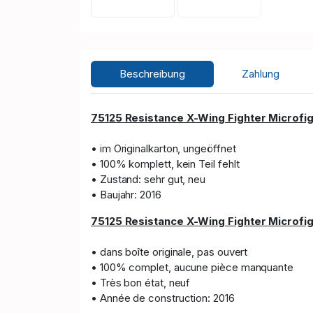
Beschreibung
Zahlung
7
5
1
25
Resistance X-Wing Fighter Microfig
• im Originalkarton, ungeöffnet
• 100% komplett, kein Teil fehlt
• Zustand: sehr gut, neu
• Baujahr: 2016
7
5
125
Resistance X-Wing Fighter Microfig
• dans boîte originale, pas ouvert
• 100% complet, aucune pièce manquante
• Très bon état, neuf
• Année de construction: 2016