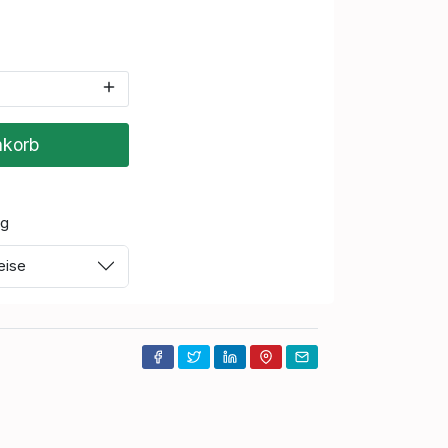
nkorb
rg
eise