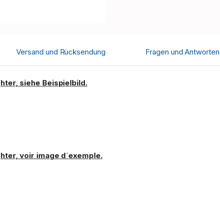
Versand und Rücksendung
Fragen und Antworten
hter
, si
e
he
B
e
i
s
pi
e
l
bi
ld
.
hter
, v
oir
im
a
g
e
d´
e
xe
mple
.