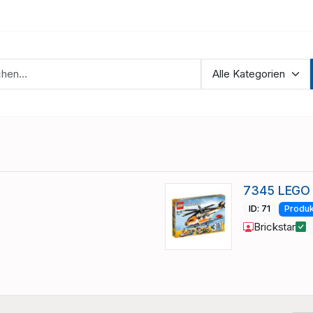
7345 LEGO 
ID: 71
Produk
Brickstar